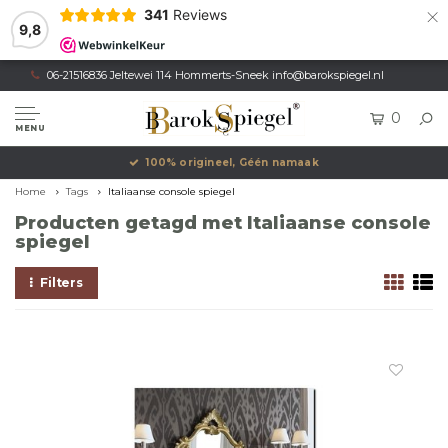
×
341
Reviews
9,8
06-21516836 Jeltewei 114 Hommerts-Sneek
info@barokspiegel.nl
0
MENU
100% origineel, Géén namaak
Home
Tags
Italiaanse console spiegel
Producten getagd met Italiaanse console
spiegel
Filters