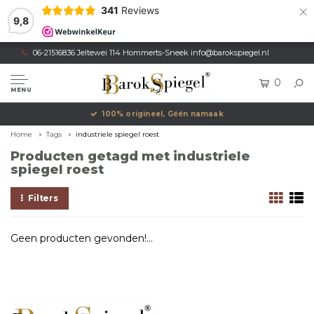
×
341
Reviews
9,8
06-21516836 Jeltewei 114 Hommerts-Sneek
info@barokspiegel.nl
0
MENU
100% origineel, Géén namaak
Home
Tags
industriele spiegel roest
Producten getagd met industriele
spiegel roest
Filters
Geen producten gevonden!...