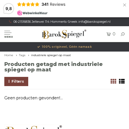
×
341
Reviews
9,8
06-21516836 Jeltewei 114 Hommerts-Sneek
info@barokspiegel.nl
0
MENU
100% origineel, Géén namaak
Home
Tags
industriele spiegel op maat
Producten getagd met industriele
spiegel op maat
Filters
Geen producten gevonden!...