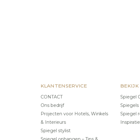
KLANTENSERVICE
BEKIJK
CONTACT
Spiegel C
Ons bedrijf
Spiegels
Projecten voor Hotels, Winkels
Spiegel r
& Interieurs
Inspiratie
Spiegel stylist
Spiegel ophangen – Tips &