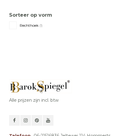
Sorteer op vorm
Rechthoek
(1)
Alle prijzen zijn incl. btw
Telefoon
06-21516836 Jeltewei 114 Hommerts