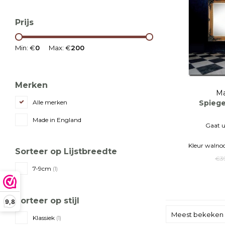
Prijs
Min: €
0
Max: €
200
Merken
Ma
Spiege
Alle merken
Made in England
Gaat u
Kleur walno
Sorteer op Lijstbreedte
€3
7-9cm
(1)
Sorteer op stijl
9,8
Meest bekeken
Klassiek
(1)