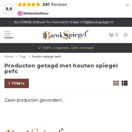
×
341
Reviews
9,8
06-21516836 Jeltewei 114 Hommerts-Sneek
info@barokspiegel.nl
0
MENU
100% origineel, Géén namaak
Home
Tags
houten spiegel pefc
Producten getagd met houten spiegel
pefc
Filters
Geen producten gevonden!...