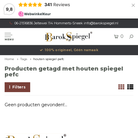
×
341
Reviews
9,8
06-21516836 Jeltewei 114 Hommerts-Sneek
info@barokspiegel.nl
0
MENU
100% origineel, Géén namaak
Home
Tags
houten spiegel pefc
Producten getagd met houten spiegel
pefc
Filters
Geen producten gevonden!...