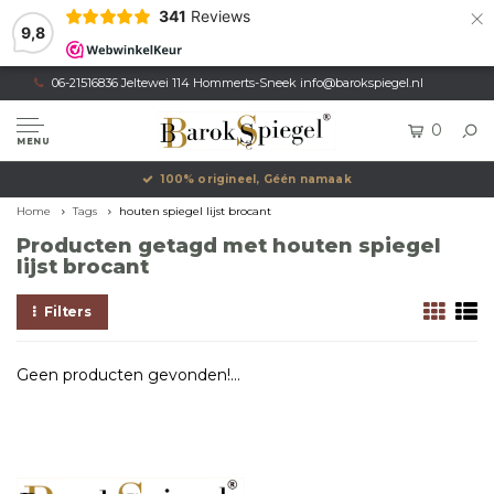
×
341
Reviews
9,8
06-21516836 Jeltewei 114 Hommerts-Sneek
info@barokspiegel.nl
0
MENU
100% origineel, Géén namaak
Home
Tags
houten spiegel lijst brocant
Producten getagd met houten spiegel
lijst brocant
Filters
Geen producten gevonden!...