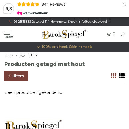
×
341
Reviews
9,8
06-21516836 Jeltewei 114 Hommerts-Sneek
info@barokspiegel.nl
0
MENU
100% origineel, Géén namaak
Home
Tags
hout
Producten getagd met hout
Filters
Geen producten gevonden!...