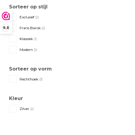
Sorteer op stijl
Exclusief
(2)
9,8
Frans Barok
(2)
Klassiek
(1)
Modern
(2)
Sorteer op vorm
Rechthoek
(3)
Kleur
Zilver
(2)