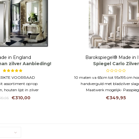
de in England
Barokspiegel® Made in I
han zilver Aanbieding!
Spiegel Carlo Zilver
ERKTE VOORRAAD
10 maten va 65cm tot 95x195 cm hoo
it assortiment op=op
handverguld met bladzilver sla
, houten lijst in zilver
Maatwerk mogelijk- Passpiege
schouwspiegel
€310,00
€349,95
19,95