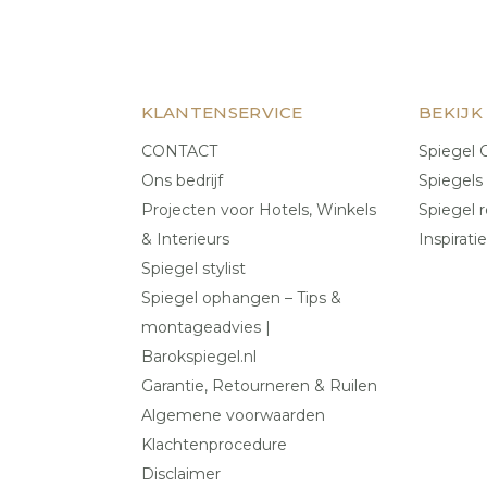
KLANTENSERVICE
BEKIJK
CONTACT
Spiegel C
Ons bedrijf
Spiegels
Projecten voor Hotels, Winkels
Spiegel r
& Interieurs
Inspiratie
Spiegel stylist
Spiegel ophangen – Tips &
montageadvies |
Barokspiegel.nl
Garantie, Retourneren & Ruilen
Algemene voorwaarden
Klachtenprocedure
Disclaimer