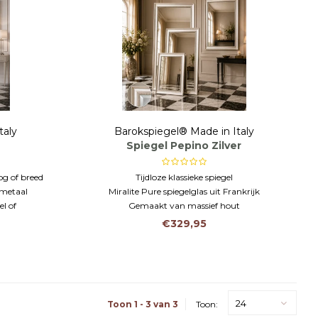
taly
Barokspiegel® Made in Italy
Spiegel Pepino Zilver
g of breed
Tijdloze klassieke spiegel
gmetaal
Miralite Pure spiegelglas uit Frankrijk
l of
Gemaakt van massief hout
€329,95
24
Toon 1 - 3 van 3
Toon: