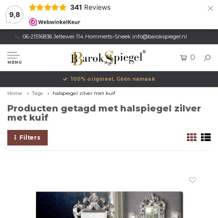
×
341
Reviews
9,8
06-21516836 Jeltewei 114 Hommerts-Sneek
info@barokspiegel.nl
0
MENU
100% origineel, Géén namaak
Home
Tags
halspiegel zilver met kuif
Producten getagd met halspiegel zilver
met kuif
Filters