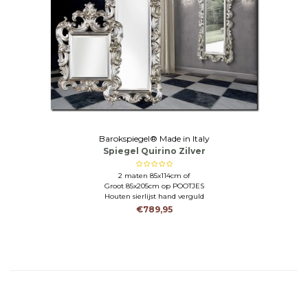
Barokspiegel® Made in Italy
Spiegel Quirino Zilver
2 maten 85x114cm of
Groot 85x205cm op POOTJES
Houten sierlijst hand verguld
€789,95