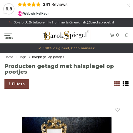
×
341
Reviews
9,8
06-21516836 Jeltewei 114 Hommerts-Sneek
info@barokspiegel.nl
0
MENU
100% origineel, Géén namaak
Home
Tags
halspiegel op pootjes
Producten getagd met halspiegel op
pootjes
Filters