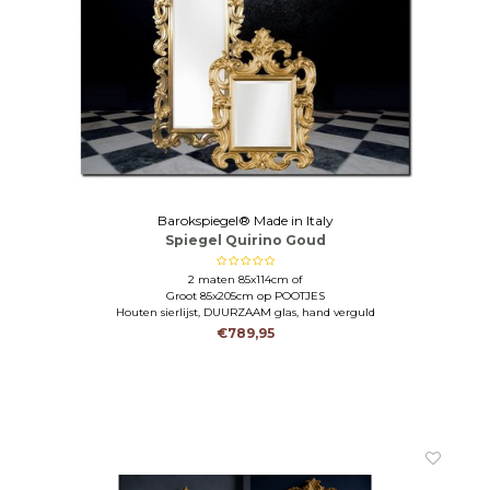
Barokspiegel® Made in Italy
Spiegel Quirino Goud
2 maten 85x114cm of
Groot 85x205cm op POOTJES
Houten sierlijst, DUURZAAM glas, hand verguld
€789,95