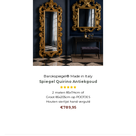
Barokspiegel® Made in Italy
Spiegel Quirino Antiekgoud
2 maten 85x114cm of
Groot 85x205cm op POOTJES
Houten sierlijst hand verguld
€789,95