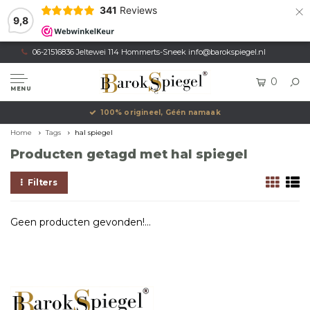
×
341
Reviews
9,8
06-21516836 Jeltewei 114 Hommerts-Sneek
info@barokspiegel.nl
0
MENU
100% origineel, Géén namaak
Home
Tags
hal spiegel
Producten getagd met hal spiegel
Filters
Geen producten gevonden!...