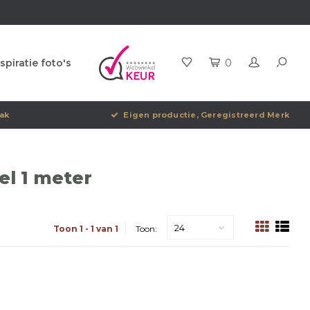
spiratie foto's
0
ak
Eigen productie, Geregistreerd Merk
l 1 meter
24
Toon 1 - 1 van 1
Toon: