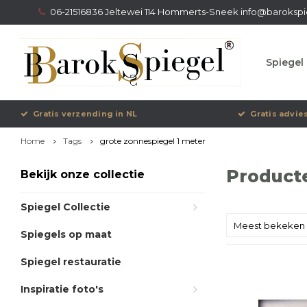
06-21516836 Jeltewei 114 Hommerts-Sneek
info@barokspi
Spiegel 
Gratis verzending in NL
Gratis advie
Home
Tags
grote zonnespiegel 1 meter
Product
Bekijk onze collectie
Spiegel Collectie
Meest bekeken
Spiegels op maat
Spiegel restauratie
Inspiratie foto's