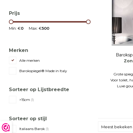
Prijs
Min: €
0
Max: €
500
Merken
Baroksp
Zon
Alle merken
Barokspiegel® Made in Italy
Grote spie
Voor toilet, 
Luxe goude
Sorteer op Lijstbreedte
>15cm
(1)
Sorteer op stijl
Meest bekeken
Italiaans Barok
(1)