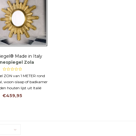
iegel® Made in Italy
nespiegel Zola
gel ZON van 1 METER rond
hal, woon-slaap of badkamer
n houten lijst uit Italië
€459,95