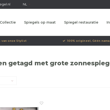
egel.nl
NL
Collectie
Spiegels op maat
Spiegel restauratie
In
s van onze Stylist
100% origineel, Géén nama
en getagd met grote zonnespiege