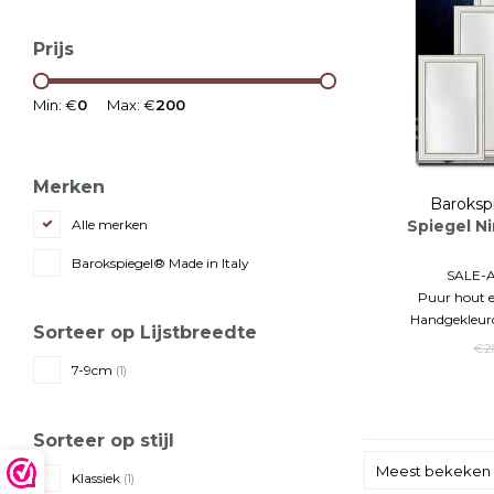
Prijs
Min: €
0
Max: €
200
Merken
Baroksp
Spiegel Ni
Alle merken
Barokspiegel® Made in Italy
SALE-
Puur hout e
Handgekleurd
Sorteer op Lijstbreedte
€2
7-9cm
(1)
Sorteer op stijl
Meest bekeken
Klassiek
(1)