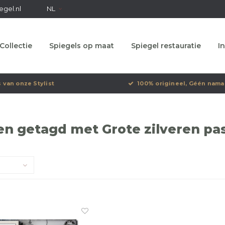
egel.nl
NL
Collectie
Spiegels op maat
Spiegel restauratie
In
s van onze Stylist
100% origineel, Géén nama
n getagd met Grote zilveren pa