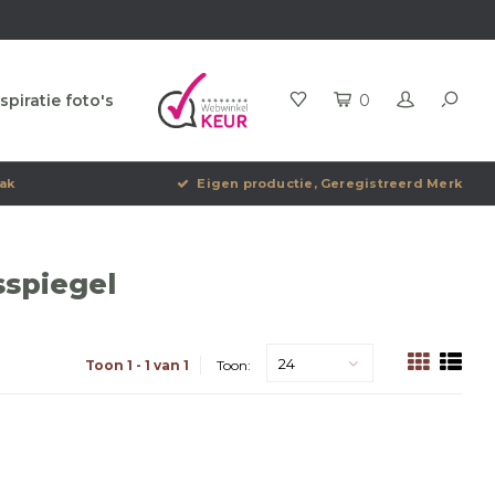
spiratie foto's
0
ak
Eigen productie, Geregistreerd Merk
sspiegel
24
Toon 1 - 1 van 1
Toon: