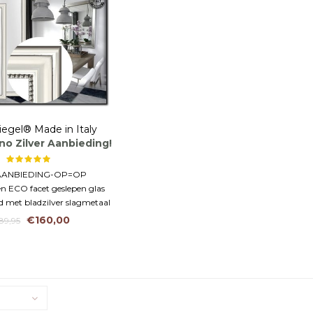
iegel® Made in Italy
no Zilver Aanbieding!
AANBIEDING-OP=OP
n ECO facet geslepen glas
 met bladzilver slagmetaal
€160,00
89,95