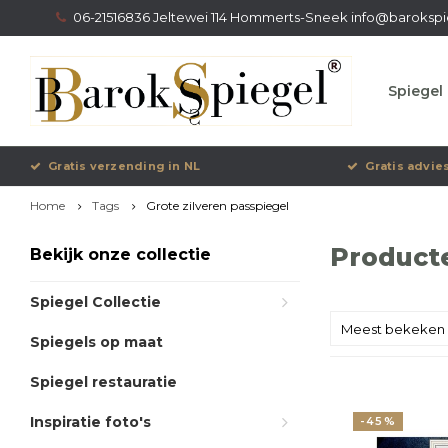
06-21516836 Jeltewei 114 Hommerts-Sneek
info@barokspi
Spiegel 
Gratis verzending in NL
Gratis advie
Home
Tags
Grote zilveren passpiegel
Producte
Bekijk onze collectie
Spiegel Collectie
Meest bekeken
Spiegels op maat
Spiegel restauratie
Inspiratie foto's
-45%