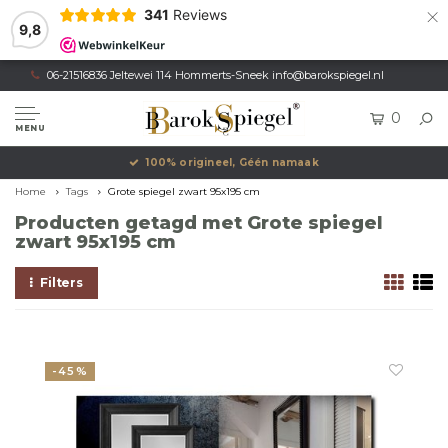
×
341
Reviews
9,8
06-21516836 Jeltewei 114 Hommerts-Sneek
info@barokspiegel.nl
0
MENU
100% origineel, Géén namaak
Home
Tags
Grote spiegel zwart 95x195 cm
Producten getagd met Grote spiegel
zwart 95x195 cm
Filters
-45%