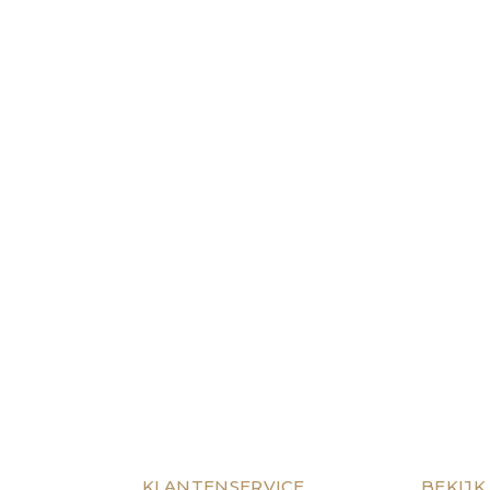
KLANTENSERVICE
BEKIJK