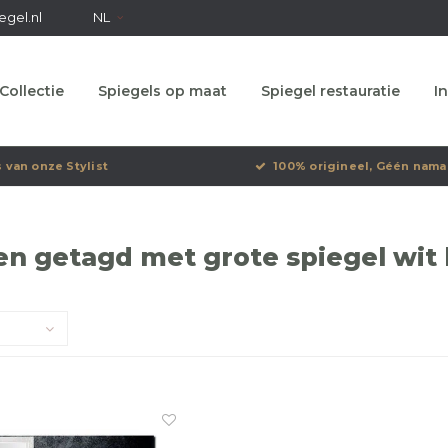
egel.nl
NL
Collectie
Spiegels op maat
Spiegel restauratie
In
s van onze Stylist
100% origineel, Géén nama
n getagd met grote spiegel wit