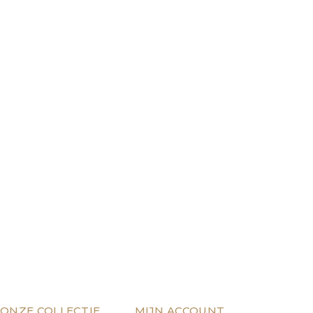
 ONZE COLLECTIE
MIJN ACCOUNT