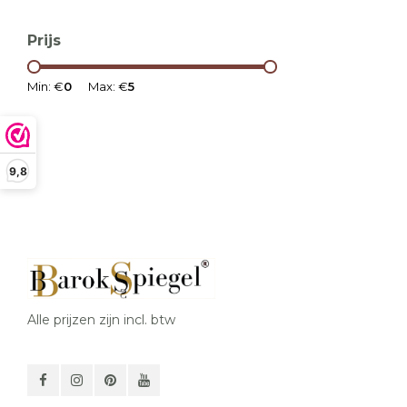
Prijs
Min: €
0
Max: €
5
9,8
Alle prijzen zijn incl. btw