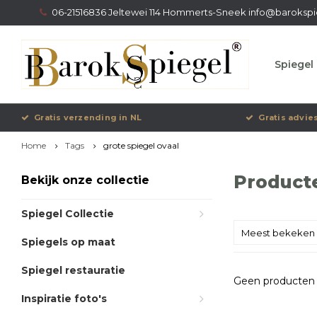
06-21516836 Jeltewei 114 Hommerts-Sneek
info@barokspi
Spiegel 
Gratis verzending in NL
Gratis advie
Home
Tags
grote spiegel ovaal
Producte
Bekijk onze collectie
Spiegel Collectie
Meest bekeken
Spiegels op maat
Spiegel restauratie
Geen producten 
Inspiratie foto's