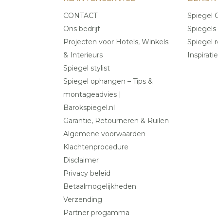
CONTACT
Spiegel C
Ons bedrijf
Spiegels
Projecten voor Hotels, Winkels
Spiegel r
& Interieurs
Inspiratie
Spiegel stylist
Spiegel ophangen – Tips &
montageadvies |
Barokspiegel.nl
Garantie, Retourneren & Ruilen
Algemene voorwaarden
Klachtenprocedure
Disclaimer
Privacy beleid
Betaalmogelijkheden
Verzending
Partner progamma