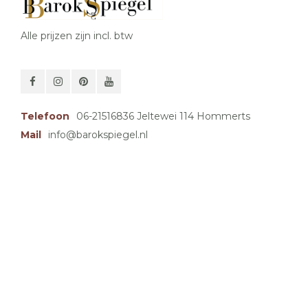
Alle prijzen zijn incl. btw
Telefoon
06-21516836 Jeltewei 114 Hommerts
Mail
info@barokspiegel.nl