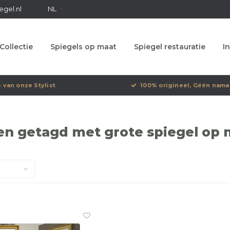
egel.nl
NL
Collectie
Spiegels op maat
Spiegel restauratie
In
s van onze Stylist
100% origineel, Géén nama
en getagd met grote spiegel op 