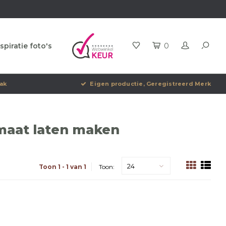
spiratie foto's
0
ak
Eigen productie, Geregistreerd Merk
maat laten maken
24
Toon 1 - 1 van 1
Toon: