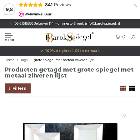
×
341
Reviews
9,8
06-21516836 Jeltewei 114 Hommerts-Sneek
info@barokspiegel.nl
0
MENU
100% origineel, Géén namaak
Home
Tags
grote spiegel met metaal zilveren lijst
Producten getagd met grote spiegel met
metaal zilveren lijst
Filters