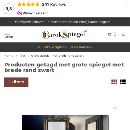
×
341
Reviews
9,8
06-21516836 Jeltewei 114 Hommerts-Sneek
info@barokspiegel.nl
0
MENU
100% origineel, Géén namaak
Home
Tags
grote spiegel met brede rand zwart
Producten getagd met grote spiegel met
brede rand zwart
Filters