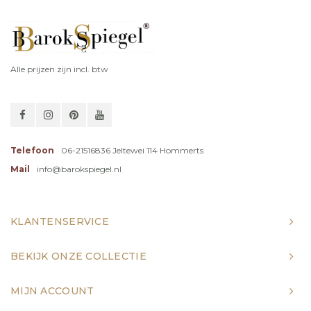
Alle prijzen zijn incl. btw
Telefoon
06-21516836 Jeltewei 114 Hommerts
Mail
info@barokspiegel.nl
KLANTENSERVICE
BEKIJK ONZE COLLECTIE
MIJN ACCOUNT