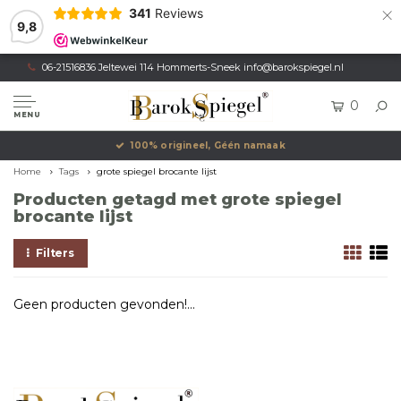
×
341
Reviews
9,8
06-21516836 Jeltewei 114 Hommerts-Sneek
info@barokspiegel.nl
0
MENU
100% origineel, Géén namaak
Home
Tags
grote spiegel brocante lijst
Producten getagd met grote spiegel
brocante lijst
Filters
Geen producten gevonden!...