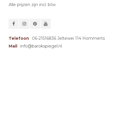
Alle prijzen zijn incl. btw
Telefoon
06-21516836 Jeltewei 114 Hommerts
Mail
info@barokspiegel.nl