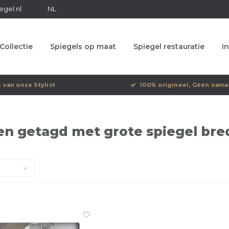
egel.nl
NL
Collectie
Spiegels op maat
Spiegel restauratie
In
s van onze Stylist
100% origineel, Géén nama
n getagd met grote spiegel bred