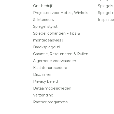
Ons bedrijf
Spiegels
Projecten voor Hotels, Winkels
Spiegel r
& Interieurs
Inspiratie
Spiegel stylist
Spiegel ophangen – Tips &
montageadvies |
Barokspiegel.nl
Garantie, Retourneren & Ruilen
Algemene voorwaarden
Klachtenprocedure
Disclaimer
Privacy beleid
Betaalmogelijkheden
Verzending
Partner progamma