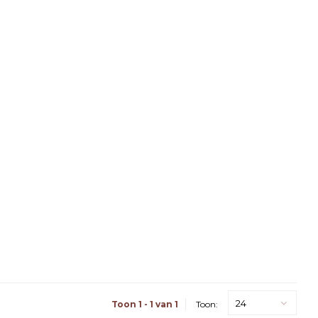
24
Toon 1 - 1 van 1
Toon: