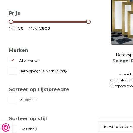
Prijs
Min: €
0
Max: €
600
Merken
Baroksp
Spiegel
Alle merken
Barokspiegel® Made in Italy
Stoere br
Gebruik voor 
Europees pro
Sorteer op Lijstbreedte
13-15cm
(1)
Sorteer op stijl
Meest bekeken
Exclusief
(1)