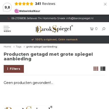
×
341
Reviews
9,8
06-21516836 Jeltewei 114 Hommerts-Sneek
info@barokspiegel.nl
0
MENU
100% origineel, Géén namaak
Home
Tags
grote spiegel aanbieding
Producten getagd met grote spiegel
aanbieding
Filters
Geen producten gevonden!...