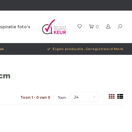
spiratie foto's
0
ak
Eigen productie, Geregistreerd Merk
 cm
24
Toon 1 - 0 van 0
Toon: