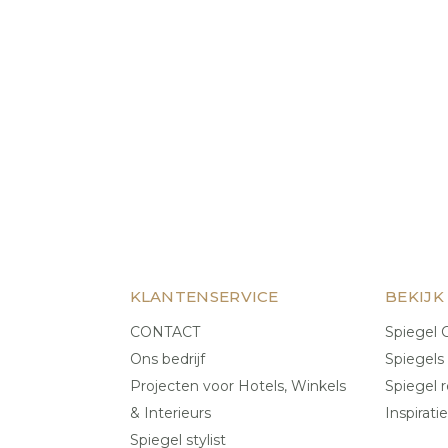
KLANTENSERVICE
BEKIJK
CONTACT
Spiegel C
Ons bedrijf
Spiegels
Projecten voor Hotels, Winkels
Spiegel r
& Interieurs
Inspiratie
Spiegel stylist