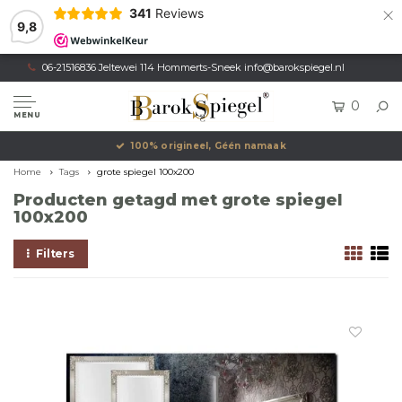
×
341
Reviews
9,8
06-21516836 Jeltewei 114 Hommerts-Sneek
info@barokspiegel.nl
0
MENU
100% origineel, Géén namaak
Home
Tags
grote spiegel 100x200
Producten getagd met grote spiegel
100x200
Filters