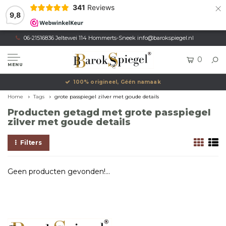
×
341
Reviews
9,8
06-21516836 Jeltewei 114 Hommerts-Sneek
info@barokspiegel.nl
0
MENU
100% origineel, Géén namaak
Home
Tags
grote passpiegel zilver met goude details
Producten getagd met grote passpiegel
zilver met goude details
Filters
Geen producten gevonden!...