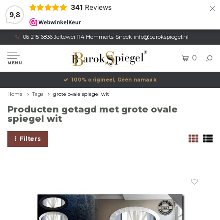
×
341
Reviews
9,8
06-21516836 Jeltewei 114 Hommerts-Sneek
info@barokspiegel.nl
0
MENU
100% origineel, Géén namaak
Home
Tags
grote ovale spiegel wit
Producten getagd met grote ovale
spiegel wit
Filters