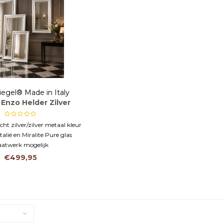
iegel® Made in Italy
 Enzo Helder Zilver
cht zilver/zilver metaal kleur
alië en Miralite Pure glas
atwerk mogelijk
€499,95