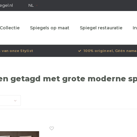
egel.nl
NL
Collectie
Spiegels op maat
Spiegel restauratie
In
s van onze Stylist
100% origineel, Géén nama
n getagd met grote moderne spie