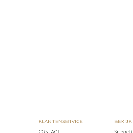
KLANTENSERVICE
BEKIJK
CONTACT
Spiegel C