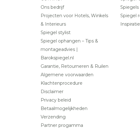
Ons bedrijf
Spiegels
Projecten voor Hotels, Winkels
Spiegel r
& Interieurs
Inspiratie
Spiegel stylist
Spiegel ophangen – Tips &
montageadvies |
Barokspiegel.nl
Garantie, Retourneren & Ruilen
Algemene voorwaarden
Klachtenprocedure
Disclaimer
Privacy beleid
Betaalmogelijkheden
Verzending
Partner progamma