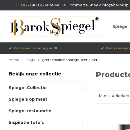
06-21516836 Jeltewei 114 Hommerts-Sneek
info@barokspi
Spiegel 
Gratis verzending in NL
Gratis advie
Home
Tags
grote moderne spiegel licht zilver
Producte
Bekijk onze collectie
Spiegel Collectie
Meest bekeken
Spiegels op maat
Spiegel restauratie
Inspiratie foto's