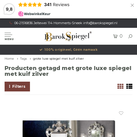
×
341
Reviews
9,8
06-21516836 Jeltewei 114 Hommerts-Sneek
info@barokspiegel.nl
0
MENU
100% origineel, Géén namaak
Home
Tags
grote luxe spiegel met kuif zilver
Producten getagd met grote luxe spiegel
met kuif zilver
Filters