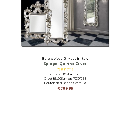
Barokspiegel® Made in Italy
Spiegel Quirino Zilver
2 maten 85x114cm of
Groot 85x205cm op POOTJES
Houten sierlijst hand verguld
€789,95