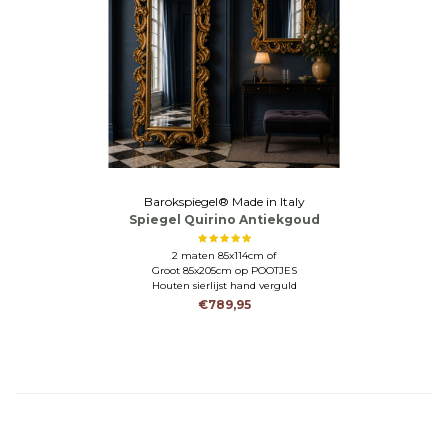
Barokspiegel® Made in Italy
Spiegel Quirino Antiekgoud
2 maten 85x114cm of
Groot 85x205cm op POOTJES
Houten sierlijst hand verguld
€789,95