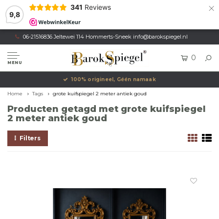
×
341
Reviews
9,8
06-21516836 Jeltewei 114 Hommerts-Sneek
info@barokspiegel.nl
0
MENU
100% origineel, Géén namaak
Home
Tags
grote kuifspiegel 2 meter antiek goud
Producten getagd met grote kuifspiegel
2 meter antiek goud
Filters