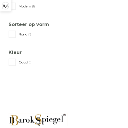
9,8
Modern
(1)
Sorteer op vorm
Rond
(1)
Kleur
Goud
(1)