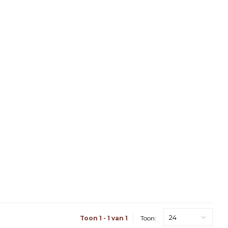
24
Toon 1 - 1 van 1
Toon: