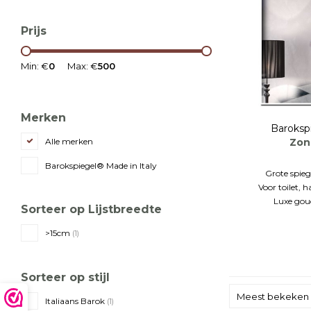
Prijs
Min: €
0
Max: €
500
Merken
Baroksp
Zon
Alle merken
Barokspiegel® Made in Italy
Grote spie
Voor toilet, 
Luxe goude
Sorteer op Lijstbreedte
>15cm
(1)
Sorteer op stijl
Meest bekeken
Italiaans Barok
(1)