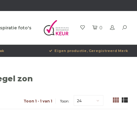
spiratie foto's
0
ak
Eigen productie, Geregistreerd Merk
egel zon
24
Toon 1 - 1 van 1
Toon: