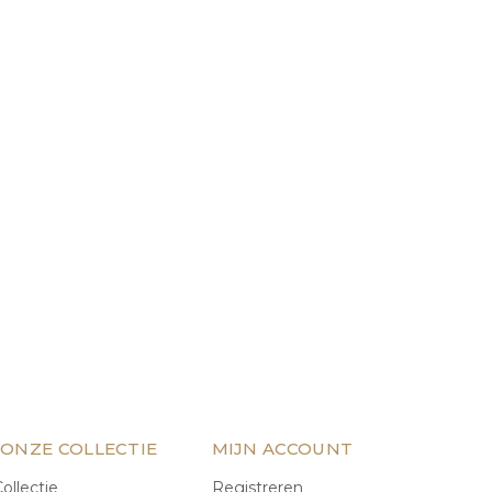
 ONZE COLLECTIE
MIJN ACCOUNT
ollectie
Registreren