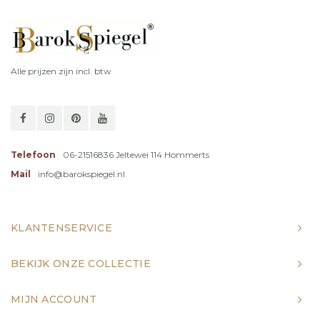
Alle prijzen zijn incl. btw
Telefoon
06-21516836 Jeltewei 114 Hommerts
Mail
info@barokspiegel.nl
KLANTENSERVICE
BEKIJK ONZE COLLECTIE
MIJN ACCOUNT