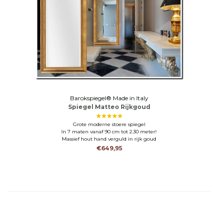
Barokspiegel® Made in Italy
Spiegel Matteo Rijkgoud
Grote moderne stoere spiegel
In 7 maten vanaf 90 cm tot 2.30 meter!
Massief hout hand verguld in rijk goud
€649,95