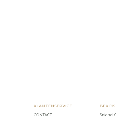
KLANTENSERVICE
BEKIJK
CONTACT
Spiegel C