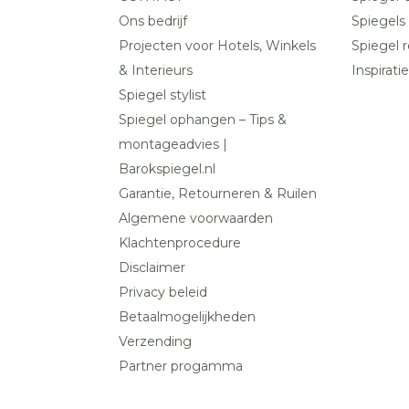
Ons bedrijf
Spiegels
Projecten voor Hotels, Winkels
Spiegel r
& Interieurs
Inspiratie
Spiegel stylist
Spiegel ophangen – Tips &
montageadvies |
Barokspiegel.nl
Garantie, Retourneren & Ruilen
Algemene voorwaarden
Klachtenprocedure
Disclaimer
Privacy beleid
Betaalmogelijkheden
Verzending
Partner progamma