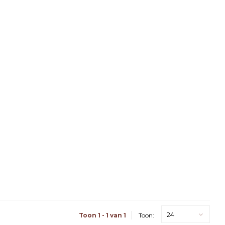
24
Toon 1 - 1 van 1
Toon: