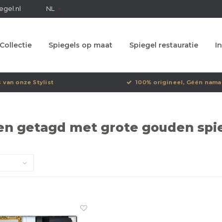
egel.nl
NL
Collectie
Spiegels op maat
Spiegel restauratie
In
s van onze Stylist
100% origineel, Géén nama
en getagd met grote gouden spi