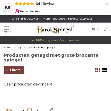
×
341
Reviews
9,8
06-21516836 Jeltewei 114 Hommerts-Sneek
info@barokspiegel.nl
0
MENU
100% origineel, Géén namaak
Home
Tags
grote brocante spiegel
Producten getagd met grote brocante
spiegel
Filters
Geen producten gevonden!...