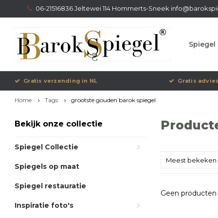
06-21516836 Jeltewei 114 Hommerts-Sneek
info@barokspi
Spiegel 
Gratis verzending in NL
Gratis advie
Home
Tags
grootste gouden barok spiegel
Product
Bekijk onze collectie
Spiegel Collectie
Meest bekeken
Spiegels op maat
Spiegel restauratie
Geen producten 
Inspiratie foto's