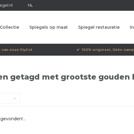
egel.nl
NL
Collectie
Spiegels op maat
Spiegel restauratie
In
s van onze Stylist
100% origineel, Géén nama
en getagd met grootste gouden 
gevonden!...