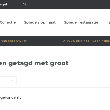
egel.nl
NL
Collectie
Spiegels op maat
Spiegel restauratie
In
s van onze Stylist
100% origineel, Géén nama
en getagd met groot
gevonden!...