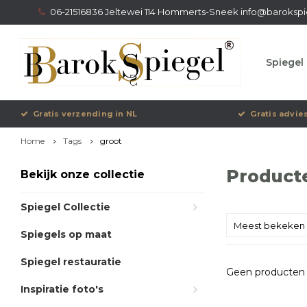
06-21516836 Jeltewei 114 Hommerts-Sneek
info@barokspi
Spiegel 
Gratis verzending in NL
Gratis advie
Home
Tags
groot
Product
Bekijk onze collectie
Spiegel Collectie
Meest bekeken
Spiegels op maat
Spiegel restauratie
Geen producten 
Inspiratie foto's