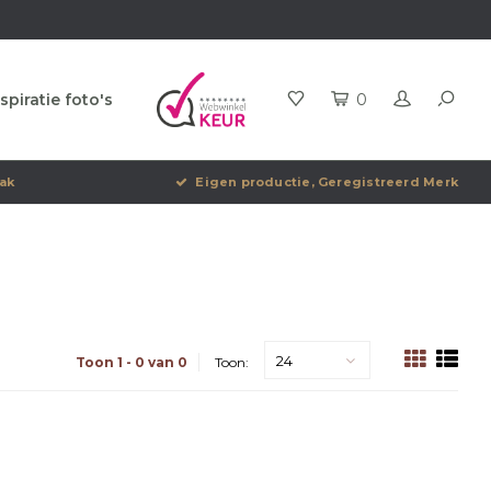
spiratie foto's
0
ak
Eigen productie, Geregistreerd Merk
24
Toon 1 - 0 van 0
Toon: