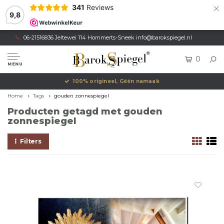
×
341
Reviews
9,8
06-21516836 Jeltewei 114 Hommerts-Sneek
info@barokspiegel.nl
0
MENU
100% origineel, Géén namaak
Home
Tags
gouden zonnespiegel
Producten getagd met gouden
zonnespiegel
Filters