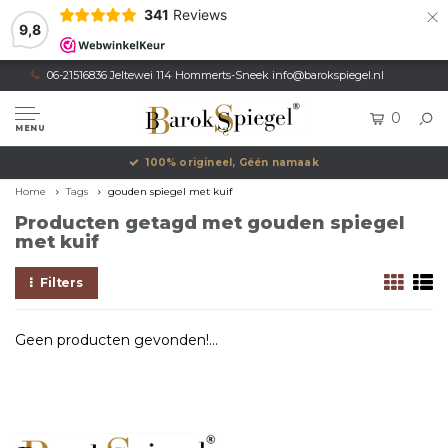
×
341
Reviews
9,8
06-21516836 Jeltewei 114 Hommerts-Sneek
info@barokspiegel.nl
0
MENU
100% origineel, Géén namaak
Home
Tags
gouden spiegel met kuif
Producten getagd met gouden spiegel
met kuif
Filters
Geen producten gevonden!...