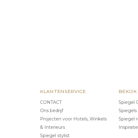
KLANTENSERVICE
BEKIJK
CONTACT
Spiegel C
Ons bedrijf
Spiegels
Projecten voor Hotels, Winkels
Spiegel r
& Interieurs
Inspiratie
Spiegel stylist