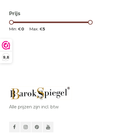
Prijs
Min: €
0
Max: €
5
9,8
Alle prijzen zijn incl. btw