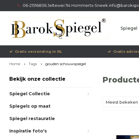
06-21516836 Jeltewei 114 Hommerts-Sneek
info@barokspi
Spiegel 
Gratis verzending in NL
Gratis advie
Home
Tags
gouden schouwspiegel
Product
Bekijk onze collectie
Spiegel Collectie
Meest bekeken
Spiegels op maat
Spiegel restauratie
Inspiratie foto's