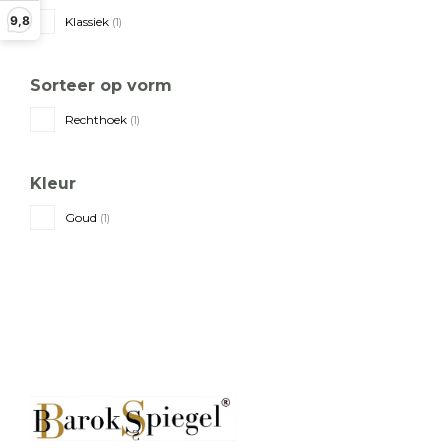
9,8
Klassiek
(1)
Sorteer op vorm
Rechthoek
(1)
Kleur
Goud
(1)