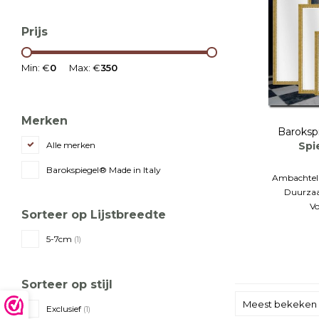
Prijs
Min: €
0
Max: €
350
Merken
Baroksp
Spi
Alle merken
Barokspiegel® Made in Italy
Ambachteli
Duurzaa
Vo
Sorteer op Lijstbreedte
5-7cm
(1)
Sorteer op stijl
Meest bekeken
Exclusief
(1)