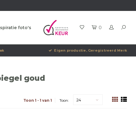
spiratie foto's
0
ak
Eigen productie, Geregistreerd Merk
iegel goud
24
Toon 1 - 1 van 1
Toon: