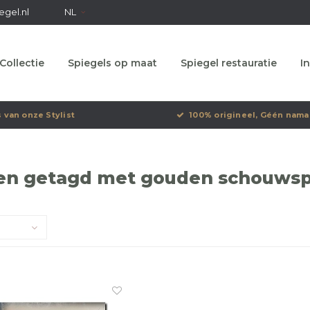
egel.nl
NL
Collectie
Spiegels op maat
Spiegel restauratie
In
s van onze Stylist
100% origineel, Géén nama
en getagd met gouden schouwsp