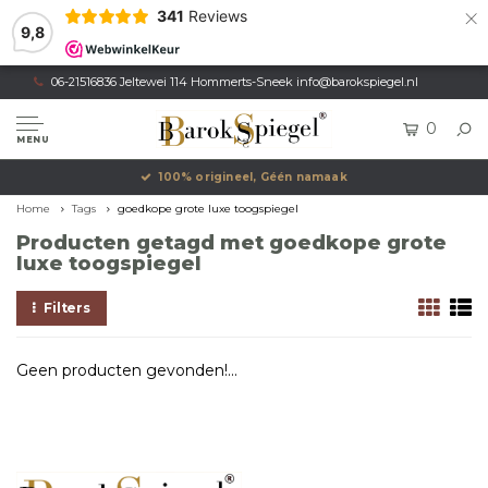
×
341
Reviews
9,8
06-21516836 Jeltewei 114 Hommerts-Sneek
info@barokspiegel.nl
0
MENU
100% origineel, Géén namaak
Home
Tags
goedkope grote luxe toogspiegel
Producten getagd met goedkope grote
luxe toogspiegel
Filters
Geen producten gevonden!...