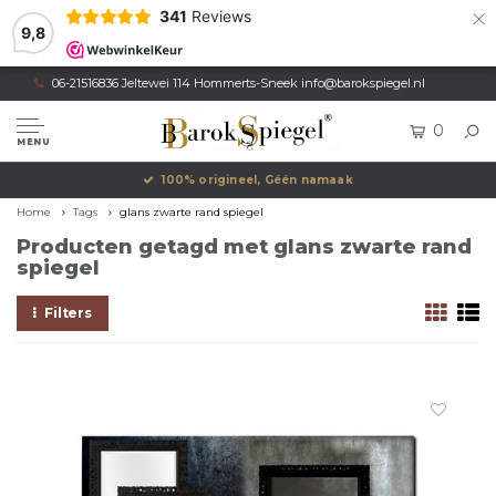
×
341
Reviews
9,8
06-21516836 Jeltewei 114 Hommerts-Sneek
info@barokspiegel.nl
0
MENU
100% origineel, Géén namaak
Home
Tags
glans zwarte rand spiegel
Producten getagd met glans zwarte rand
spiegel
Filters