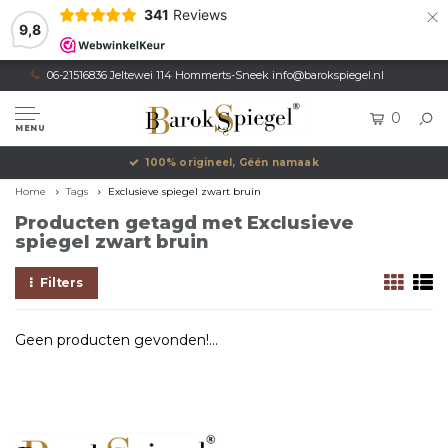
×
341
Reviews
9,8
06-21516836 Jeltewei 114 Hommerts-Sneek
info@barokspiegel.nl
0
MENU
100% origineel, Géén namaak
Home
Tags
Exclusieve spiegel zwart bruin
Producten getagd met Exclusieve
spiegel zwart bruin
Filters
Geen producten gevonden!...