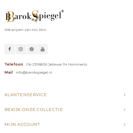
Alle prijzen zijn incl. btw
Telefoon
06-21516836 Jeltewei 114 Hommerts
Mail
info@barokspiegel.nl
KLANTENSERVICE
BEKIJK ONZE COLLECTIE
MIJN ACCOUNT