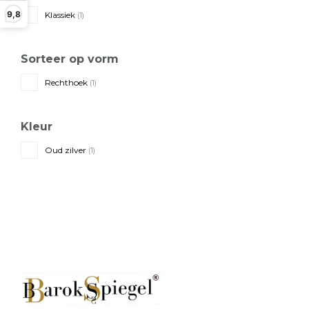
9,8
Klassiek
(1)
Sorteer op vorm
Rechthoek
(1)
Kleur
Oud zilver
(1)