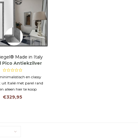
iegel® Made in Italy
 Pico Antiekzilver
 minimalistisch en classy
t uit Italië met parel rand
en alleen hier te koop
€329,95