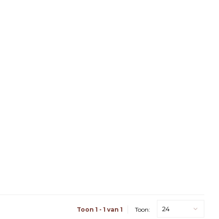
24
Toon 1 - 1 van 1
Toon: