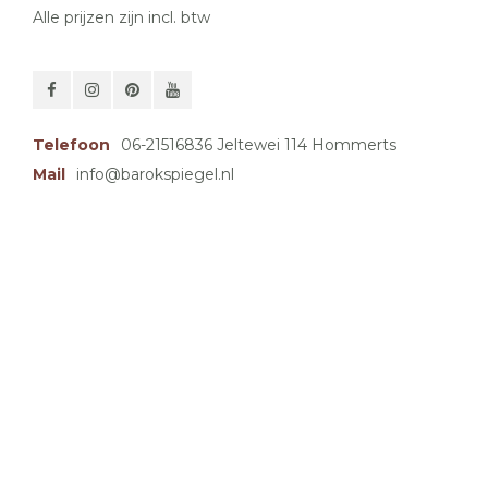
Alle prijzen zijn incl. btw
Telefoon
06-21516836 Jeltewei 114 Hommerts
Mail
info@barokspiegel.nl