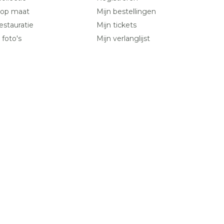
 op maat
Mijn bestellingen
estauratie
Mijn tickets
 foto's
Mijn verlanglijst