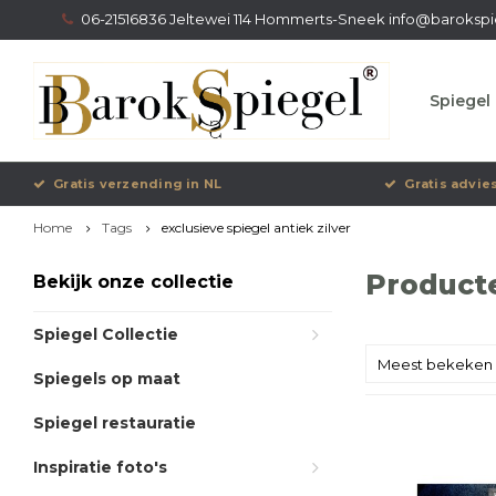
06-21516836 Jeltewei 114 Hommerts-Sneek
info@barokspi
Spiegel 
Gratis verzending in NL
Gratis advie
Home
Tags
exclusieve spiegel antiek zilver
Producte
Bekijk onze collectie
Spiegel Collectie
Meest bekeken
Spiegels op maat
Spiegel restauratie
Inspiratie foto's