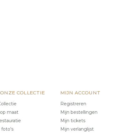
 ONZE COLLECTIE
MIJN ACCOUNT
ollectie
Registreren
 op maat
Mijn bestellingen
estauratie
Mijn tickets
 foto's
Mijn verlanglijst