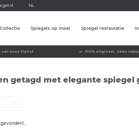
egel.nl
NL
Collectie
Spiegels op maat
Spiegel restauratie
In
s van onze Stylist
100% origineel, Géén nama
en getagd met elegante spiegel
gevonden!...