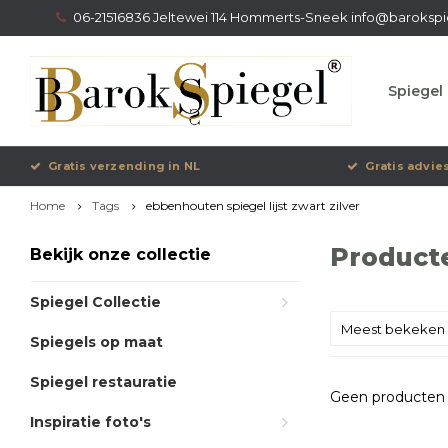
06-21516836 Jeltewei 114 Hommerts-Sneek
info@barokspi
Spiegel 
Gratis verzending in NL
Gratis advie
Home
Tags
ebbenhouten spiegel lijst zwart zilver
Producte
Bekijk onze collectie
Spiegel Collectie
Meest bekeken
Spiegels op maat
Spiegel restauratie
Geen producten 
Inspiratie foto's