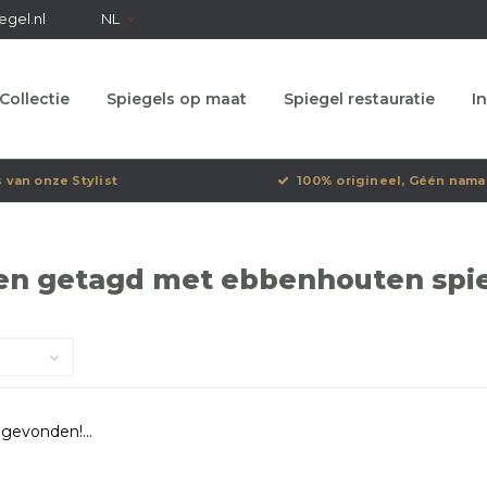
egel.nl
NL
Collectie
Spiegels op maat
Spiegel restauratie
In
s van onze Stylist
100% origineel, Géén nama
n getagd met ebbenhouten spiege
gevonden!...