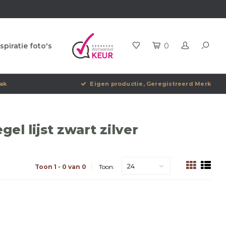
spiratie foto's
0
ak
Eigen productie, Geregistreerd Merk
l lijst zwart zilver
24
Toon 1 - 0 van 0
Toon: