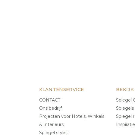
KLANTENSERVICE
BEKIJK
CONTACT
Spiegel C
Ons bedrijf
Spiegels
Projecten voor Hotels, Winkels
Spiegel r
& Interieurs
Inspiratie
Spiegel stylist